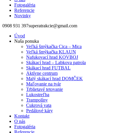
Fotogaléria
Referencie
Novinky
0908 931 397
superatrakcie@gmail.com
Úvod
Naša ponuka
Veľká šmýkačka Cica – Mica
Veľká šmýkačka KLAUN
Nafukovací hrad KOVBOJ
Skákací hrad – Labkova patrola
Skákací hrad FUTBAL
Aktívne centrum
Malý skákací hrad DOMČEK
Maľovanie na tvár
Trblietavé tetovanie
Lukostreľba
Trampolíny
Cukrová vata
Pedálové káry
Kontakt
O nás
Fotogaléria
Referencie