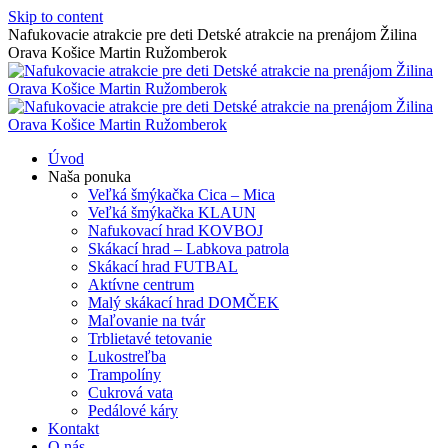
Skip to content
Nafukovacie atrakcie pre deti Detské atrakcie na prenájom Žilina
Orava Košice Martin Ružomberok
Úvod
Naša ponuka
Veľká šmýkačka Cica – Mica
Veľká šmýkačka KLAUN
Nafukovací hrad KOVBOJ
Skákací hrad – Labkova patrola
Skákací hrad FUTBAL
Aktívne centrum
Malý skákací hrad DOMČEK
Maľovanie na tvár
Trblietavé tetovanie
Lukostreľba
Trampolíny
Cukrová vata
Pedálové káry
Kontakt
O nás