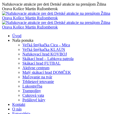
Skip
Nafukovacie atrakcie pre deti Detské atrakcie na prenájom Žilina
to
Orava Košice Martin Ružomberok
content
Úvod
Naša ponuka
Veľká šmýkačka Cica – Mica
Veľká šmýkačka KLAUN
Nafukovací hrad KOVBOJ
Skákací hrad – Labkova patrola
Skákací hrad FUTBAL
Aktívne centrum
Malý skákací hrad DOMČEK
Maľovanie na tvár
Trblietavé tetovanie
Lukostreľba
Trampolíny
Cukrová vata
Pedálové káry
Kontakt
O nás
Fotogaléria