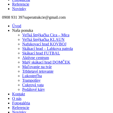
Referencie
Novinky
0908 931 397
superatrakcie@gmail.com
Úvod
Naša ponuka
Veľká šmýkačka Cica – Mica
Veľká šmýkačka KLAUN
Nafukovací hrad KOVBOJ
Skákací hrad – Labkova patrola
Skákací hrad FUTBAL
Aktívne centrum
Malý skákací hrad DOMČEK
Maľovanie na tvár
Trblietavé tetovanie
Lukostreľba
Trampolíny
Cukrová vata
Pedálové káry
Kontakt
O nás
Fotogaléria
Referencie
Novinky