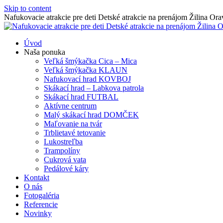
Skip to content
Nafukovacie atrakcie pre deti Detské atrakcie na prenájom Žilina O
Úvod
Naša ponuka
Veľká šmýkačka Cica – Mica
Veľká šmýkačka KLAUN
Nafukovací hrad KOVBOJ
Skákací hrad – Labkova patrola
Skákací hrad FUTBAL
Aktívne centrum
Malý skákací hrad DOMČEK
Maľovanie na tvár
Trblietavé tetovanie
Lukostreľba
Trampolíny
Cukrová vata
Pedálové káry
Kontakt
O nás
Fotogaléria
Referencie
Novinky