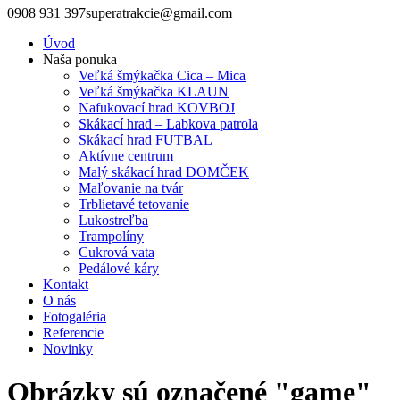
0908 931 397
superatrakcie@gmail.com
Úvod
Naša ponuka
Veľká šmýkačka Cica – Mica
Veľká šmýkačka KLAUN
Nafukovací hrad KOVBOJ
Skákací hrad – Labkova patrola
Skákací hrad FUTBAL
Aktívne centrum
Malý skákací hrad DOMČEK
Maľovanie na tvár
Trblietavé tetovanie
Lukostreľba
Trampolíny
Cukrová vata
Pedálové káry
Kontakt
O nás
Fotogaléria
Referencie
Novinky
Obrázky sú označené "game"