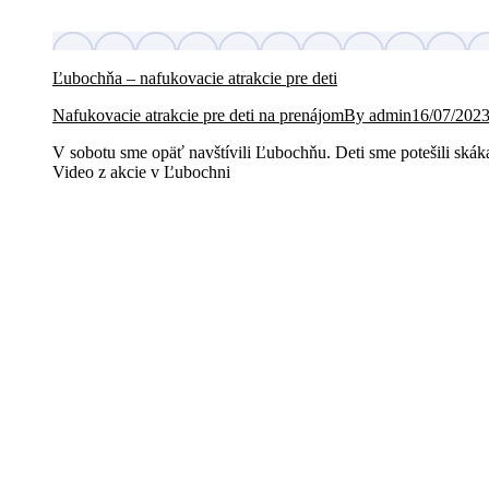
Ľubochňa – nafukovacie atrakcie pre deti
Nafukovacie atrakcie pre deti na prenájom
By
admin
16/07/202
V sobotu sme opäť navštívili Ľubochňu. Deti sme potešili ská
Video z akcie v Ľubochni