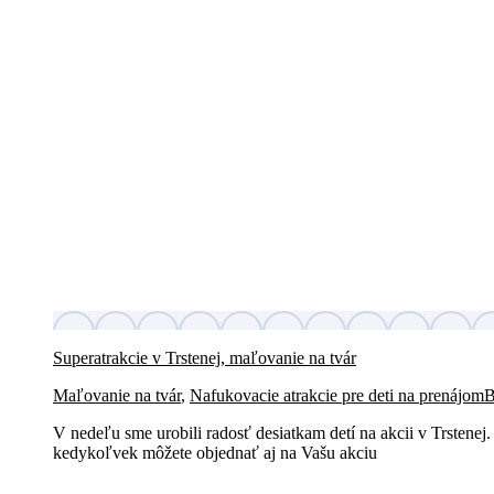
Superatrakcie v Trstenej, maľovanie na tvár
Maľovanie na tvár
,
Nafukovacie atrakcie pre deti na prenájom
V nedeľu sme urobili radosť desiatkam detí na akcii v Trstenej
kedykoľvek môžete objednať aj na Vašu akciu