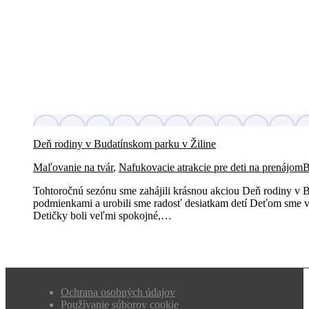
Deň rodiny v Budatínskom parku v Žiline
Maľovanie na tvár
,
Nafukovacie atrakcie pre deti na prenájom
Tohtoročnú sezónu sme zahájili krásnou akciou Deň rodiny v B
podmienkami a urobili sme radosť desiatkam detí Deťom sme vy
Detičky boli veľmi spokojné,…
Ochrana osobných údajov
Používanie súborov cookie