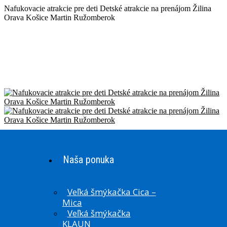
Skip
Nafukovacie atrakcie pre deti Detské atrakcie na prenájom Žilina
to
Orava Košice Martin Ružomberok
content
Naša ponuka
Veľká šmýkačka Cica –
Mica
Veľká šmýkačka
KLAUN