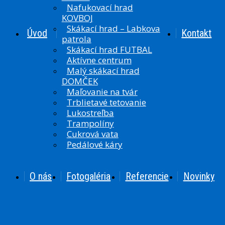
Nafukovací hrad
KOVBOJ
Skákací hrad – Labkova
Úvod
Kontakt
patrola
Skákací hrad FUTBAL
Aktívne centrum
Malý skákací hrad
DOMČEK
Maľovanie na tvár
Trblietavé tetovanie
Lukostreľba
Trampolíny
Cukrová vata
Pedálové káry
O nás
Fotogaléria
Referencie
Novinky
0908 931 397
superatrakcie@gmail.com