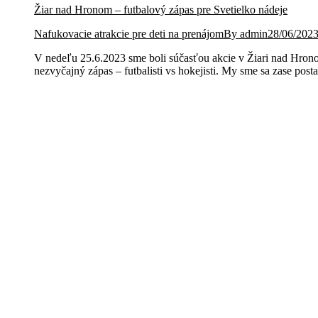
Žiar nad Hronom – futbalový zápas pre Svetielko nádeje
Nafukovacie atrakcie pre deti na prenájom
By
admin
28/06/202
V nedeľu 25.6.2023 sme boli súčasťou akcie v Žiari nad Hronom
nezvyčajný zápas – futbalisti vs hokejisti. My sme sa zase post