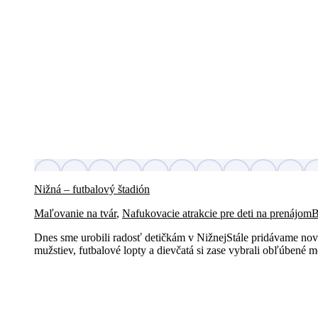
Nižná – futbalový štadión
Maľovanie na tvár
,
Nafukovacie atrakcie pre deti na prenájom
Dnes sme urobili radosť detičkám v NižnejStále pridávame nové 
mužstiev, futbalové lopty a dievčatá si zase vybrali obľúbené 